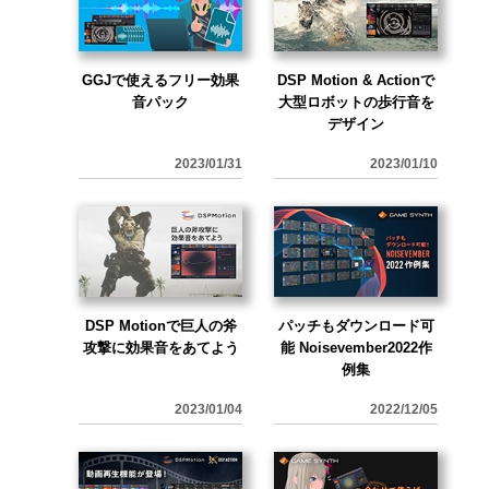
GGJで使えるフリー効果
DSP Motion & Actionで
音パック
大型ロボットの歩行音を
デザイン
2023/01/31
2023/01/10
DSP Motionで巨人の斧
パッチもダウンロード可
攻撃に効果音をあてよう
能 Noisevember2022作
例集
2023/01/04
2022/12/05