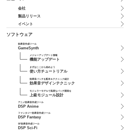
会社
製品リリース
イベント
ソフトウェア
効果音作成ツール
GameSynth
メジャーアップデート情報
機能アップデート
まずはここから始めよう
使い方チュートリアル
効果音パッチを配布＆テクニック紹介
効果音デザインテクニック
モジュラーモデルで高度なパッチ開発を
上級モジュール設計
アニメ効果音作成ツール
DSP Anime
ファンタジー効果音作成ツール
DSP Fantasy
SF効果音作成ツール
DSP Sci-Fi