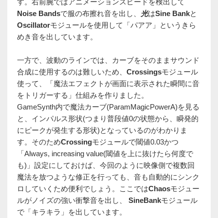
す。右前腕ではアニメーションスピードを検出して
Noise Bands
で服の布擦れ音を出し、
光
は
Sine Bank
と
Oscillator
モジュールを使用して「パアア」というきら
めき音を出しています。
一方で、波動のラインでは、カーブをそのままサウンド
合成に使用するのは難しいため、
Crossings
モジュール
使って、「魔法エフェクトが画面に表示された瞬間に音
をトリガーする」仕組みを作りました。
GameSynth内で魔法カーブ(ParamMagicPowerA)を見る
と、インパルス形状(つまり普段値0の状態から、瞬発的
にピークが発生する形状)となっているのがわかりま
す。そのため
Crossing
モジュールで閾値0.03かつ
「Always, increasing value(閾値を上に抜けたら何度で
も)」設定にしておけば、今回のように映像側で複数回
魔法を放つような修正を行っても、音も自動的にシンク
ロしていくため便利でしょう。ここでは
Chaos
モジュー
ルがノイズの強い衝撃音を出し、
SineBank
モジュール
で「キラキラ」を出しています。