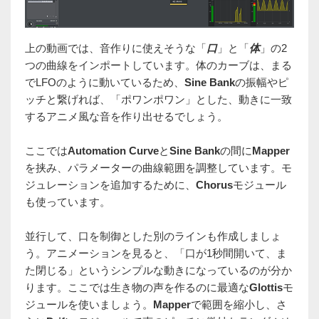
上の動画では、音作りに使えそうな「
口
」と「
体
」の2
つの曲線をインポートしています。体のカーブは、まる
でLFOのように動いているため、
Sine Bank
の振幅やピ
ッチと繋げれば、「ポワンポワン」とした、動きに一致
するアニメ風な音を作り出せるでしょう。
ここでは
Automation Curve
と
Sine Bank
の間に
Mapper
を挟み、パラメーターの曲線範囲を調整しています。モ
ジュレーションを追加するために、
Chorus
モジュール
も使っています。
並行して、口を制御とした別のラインも作成しましょ
う。アニメーションを見ると、「口が1秒間開いて、ま
た閉じる」というシンプルな動きになっているのが分か
ります。ここでは生き物の声を作るのに最適な
Glottis
モ
ジュールを使いましょう。
Mapper
で範囲を縮小し、さ